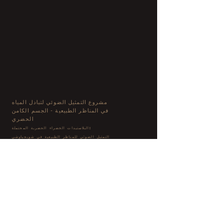
مشروع التمثيل الضوئي لتبادل المياه
في المناظر الطبيعية - الجسم الكامن
الحضري
البلاستيدات الخضراء الحضرية المحتملة:
التمثيل الضوئي للمناظر الطبيعية في شويجياوشي
تاينان
01 / 2018
أمين المعرض: تشيو جوندا
الوحدة التنفيذية: إنشاء المناظر الطبيعية المتعاطفة - مختبر
ArchiBlur
الفنانون المشاركون: تسنغ يانتينج، تشين ييشوان، تشين
ليهينغ
تشينغ، تشن شوانتشنغ، تشيو مورونغ + كاي مينغيو، كاي
وانكسوان،