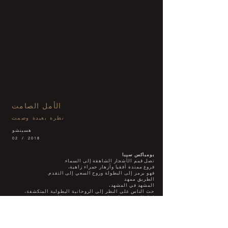
الأمل الصامت
نظرة بعيدة وصمت
هسينشو
02 / 2018
بومباكس سيبا
تصل قمم الأشجار الشاهقة إلى السماء.
فروع ممتدة أفقيا وأزهار حمراء زاهية،
فهو يرمز إلى البطولة وروح السعي إلى التقدم.
الطريق ممهد
المشهد في المشهد،
حث الناس على النظر إلى الروحانية البطولية المتكشفة،
لذا، التحديق والمشاهدة والانغماس في ذلك،
قم بتجميع مشهد حياتك الخاص على الأرض.
هيماتوكسيلوم
كامبيتشيانوم
الفروع نحيفة وتتأرجح بلطف في الريح.
رائحة الزهور العالقة تنتشر في الهواء.
تكون النتوءات على شكل إبرة وتحرس النبات مثل الحارس.