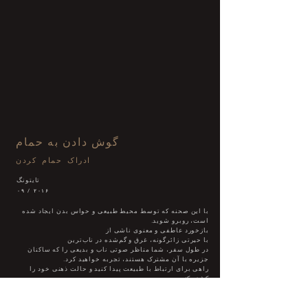
گوش دادن به حمام
ادراک حمام کردن
تایتونگ
۰۹ / ۲۰۱۶
با این صحنه که توسط محیط طبیعی و حواس بدن ایجاد شده
است، روبرو شوید.
بازخورد عاطفی و معنوی ناشی از
با حیرتی زائرگونه، غرق و گم‌شده در ناب‌ترین
در طول سفر، شما مناظر صوتی ناب و بدیعی را که ساکنان
جزیره با آن مشترک هستند، تجربه خواهید کرد.
راهی برای ارتباط با طبیعت پیدا کنید و حالت ذهنی خود را
کشف کنید
رابطه بین سایت و صحنه طبیعی و محیط زیست.
ما انتظار داریم بدن حامل حافظه و ادراک باشد.