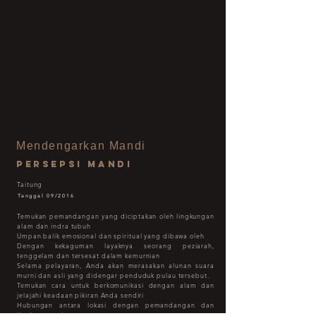
Mendengarkan Mandi
Persepsi Mandi
Taitung
Tanggal 09/2016
Temukan pemandangan yang diciptakan oleh lingkungan
alam dan indra tubuh
Umpan balik emosional dan spiritual yang dibawa oleh
Dengan kekaguman layaknya seorang peziarah,
tenggelam dan tersesat dalam kemurnian
Selama pelayaran, Anda akan merasakan alunan suara
murni dan asli yang didengar penduduk pulau tersebut.
Temukan cara untuk berkomunikasi dengan alam dan
jelajahi keadaan pikiran Anda sendiri
Hubungan antara lokasi dengan pemandangan dan
lingkungan alam.