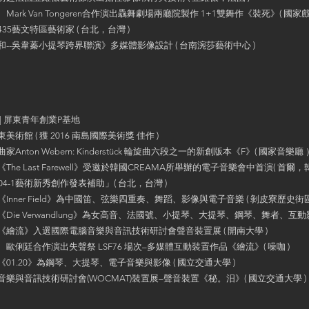
k Van Tongeren合作演出驫舞劇場兩廳院製作 1+1雙舞作《裝死》( 國家
藝文特區藝術家 ( 台北，台灣 )
吳韋蓁小提琴跨界聯演》多媒體影像設計 ( 台南涴莎藝術中心 )
 屏東青年創業P基地
 ( 獲 2016 南島國際美術獎 佳作 )
on Webern: Kinderstück 輪旋曲六段之一的新創版本《F》( 國家音樂廳 
Last Farewell》受邀於韓國CREAMA所舉辦的電子音樂會中首演( 首爾，韓
-1藝術新秀創作發表補助」( 台北，台灣 )
ner Field》為中國笛、弦樂四重奏、舞蹈、影像與電子音樂 ( 剝皮寮歷史街區
e Verwandlung》為女高音、法國號、小提琴、大提琴、鋼琴、舞者、互動影像
流》入選國際電腦音樂與音訊技術研討會聲音裝置展 ( 開南大學 )
廷合作演出失聲祭 LSF76 場次–多媒體互動裝置作品《繪流》( 噪咖 )
.20》為鋼琴、大提琴、電子音樂與影像 ( 國立交通大學 )
音訊技術研討會(WOCMAT)裝置展–聲音裝置《秘。汨》( 國立交通大學 )