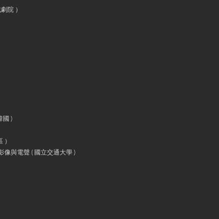
戲劇院 ）
）
國 )
 ）
與電聲 ( 國立交通大學 )