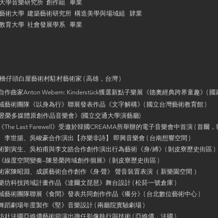
立交通大學音樂研究所 創作組 畢業
立台南藝術大學 建築藝術研究所 構造美學與場域組 肄業
立屏東教育大學 社會發展學系 畢業
仔頭白屋藝術村駐村藝術家 ( 高雄，台灣 )
nton Webern: Kinderstück獲選新點子樂展《德奧經典跨界童趣》( 
術團隊《以身為行》聯展發表作品《文字解構》( 國立台灣藝術教育館 )
榮多媒體原創作品音樂會》(國立交通大學演藝廳)
Last Farewell》受邀於韓國CREAMA所舉辦的電子音樂會中首演 ( 首爾，韓
世揚、吳峻豪合作演出【亦樂非詩】 即興音樂會 ( 台南想響空間 )
寅生、吳柏甫與李文皓合作創作演出行為藝術《身/縛》( 剝皮寮歷史街區 )
度空間變奏–陳昱榮跨域創作個展》( 剝皮寮歷史街區 )
陳昭淵、成蹊藝術合作創作《身·聲》 聲音裝置表演（ 新樂園空間 ）
科技跨域計畫作品《達爾文琵琶》舞台設計 ( 松菸一號倉庫 )
術團隊聯展《食間》發表共同創作作品《癢分》( 台北數位藝術中心 )
劇場年度製作《堅》音樂設計 ( 兩廳院實驗劇場 )
法國亞維儂藝術節演出擔任影像執行與技術 ( 亞維儂，法國 )