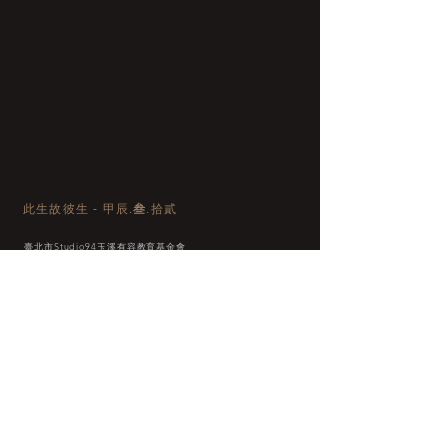
此生故彼生 - 甲辰.
叁
.拾貳
臺北市Studio94玉溪有容教育基金會
04/2024
見風、見影、見呢喃。​
觀看世界的方式，
從宏觀下看隙縫，
充滿了可能性與生機。
或許我們能看見其隱藏維度的想像。