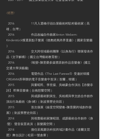
/經歷/
2016 11月入選橋仔頭白屋藝術村駐村藝術家 ( 高
雄，台灣 )
2016 作品改編自作曲家Anton Webern:
Kinderstück獲選新點子樂展《德奧經典跨界童趣》( 國家音樂廳
）
2016 交大跨領域藝術團隊《以身為行》聯展發表作
品《文字解構》( 國立台灣藝術教育館 )
2016 《蛻變–陳昱榮多媒體原創作品音樂會》(國立
交通大學演藝廳)
2016 電聲作品《The Last Farewell》受邀於韓國
CREAMA所舉辦的電子音樂會中首演 ( 首爾，韓國 )
2015 與董昭民、李世揚、吳峻豪合作演出【亦樂非
詩】 即興音樂會 ( 台南想響空間 )
2015 與成蹊藝術劉寅生、吳柏甫與李文皓合作創作
演出行為藝術《身/縛》( 剝皮寮歷史街區 )
2015 首次個展《線度空間變奏–陳昱榮跨域創作個
展》( 剝皮寮歷史街區 )
2014 與視覺藝術家陳昭淵、成蹊藝術合作創作《身
·聲》 聲音裝置表演（ 新樂園空間 ）
2014 擔任采風樂坊科技跨域計畫作品《達爾文琵
琶》舞台設計 ( 松菸一號倉庫 )