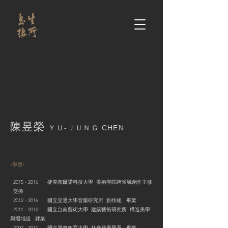
陳昱榮
ＹＵ-ＪＵＮＧ CHEN
/學歷/
2015 - 2016 捷克布爾諾科技大學 美術學院跨領域創作主修
交換
2012 - 2016 國立交通大學音樂研究所 創作組 畢業
2011 - 2012
國立台南藝術大學 建築藝術研究所 構造美學
與場域組 肄業
2007 - 2011
國立屏東教育大學 社會發展學系 畢業