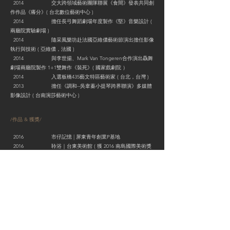
2014 交大跨領域藝術團隊聯展《食間》發表共同創
作作品《癢分》( 台北數位藝術中心 )
2014 擔任長弓舞蹈劇場年度製作《堅》音樂設計 (
兩廳院實驗劇場 )
2014 隨采風樂坊赴法國亞維儂藝術節演出擔任影像
執行與技術 ( 亞維儂，法國 )
2014 與李世揚、Mark Van Tongeren合作演出驫舞
劇場兩廳院製作 1+1雙舞作《裝死》( 國家戲劇院 ）
2014 入選板橋435藝文特區藝術家 ( 台北，台灣 )
2013 擔任《調和--吳韋蓁小提琴跨界聯演》多媒體
影像設計 ( 台南涴莎藝術中心 )
/作品 & 獲獎/
2016 市仔記憶 | 屏東青年創業P基地
2016 聆浴｜台東美術館 ( 獲 2016 南島國際美術獎
佳作 )
2016 改編自作曲家Anton Webern: Kinderstück 輪
旋曲六段之一的新創版本《F》( 國家音樂廳 ）
2016 電聲作品《The Last Farewell》受邀於韓國
CREAMA所舉辦的電子音樂會中首演( 首爾，韓國 )
2015 「文化部104-1藝術新秀創作發表補助」( 台
北，台灣 )
2015 個人作品《Inner Field》為中國笛、弦樂四重
奏、舞蹈、影像與電子音樂 ( 剝皮寮歷史街區 ）