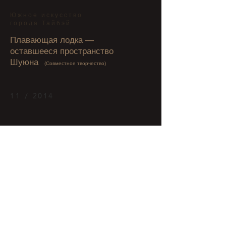
Южное искусство
города Тайбэй
Плавающая лодка —
оставшееся пространство
Шуюна
(Совместное творчество)
11 / 2014
Сквозь большие деревья и квадратное
пространство во дворе галереи,
Постройте место, где вы сможете
временно сбежать от мира и
поделиться им с другими.
Среда обитания, которая
диалогирует с
окружающей средой
.