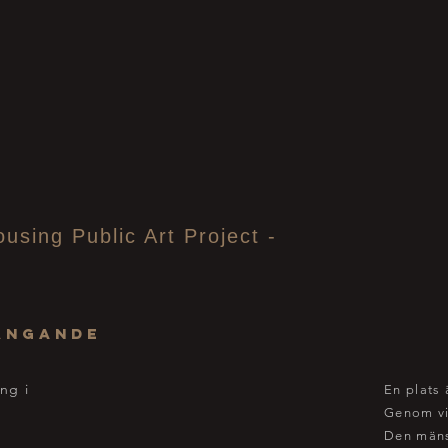
ousing Public Art Project -
fångande
ng i
En plats 
Genom vin
Den mäns