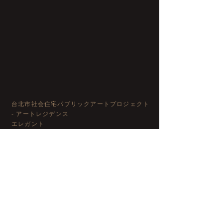
台北市社会住宅パブリックアートプロジェクト
- アートレジデンス
エレガント
ひらひら
台北松山ヘルス コミュニティ ハウス
2020年11月
家は思い出の生息地です。
時間の経過とともに変化する素材の質感を活用する
特徴は、古い木と作品を結びつけること、
人々の生活環境における帰属意識を構築する。
変化し続ける人生の多様な側面を提示し、
故郷の想像と記憶。